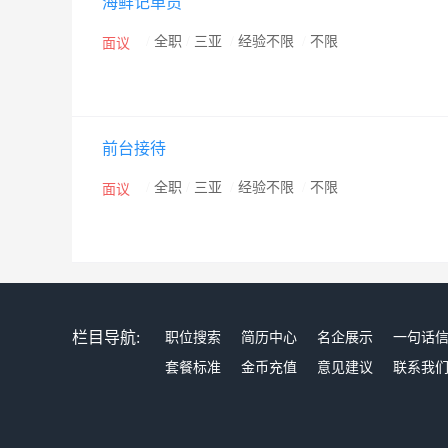
海鲜记单员
/
全职
/
三亚
/
经验不限
/
不限
面议
前台接待
/
全职
/
三亚
/
经验不限
/
不限
面议
栏目导航:
职位搜索
简历中心
名企展示
一句话
套餐标准
金币充值
意见建议
联系我