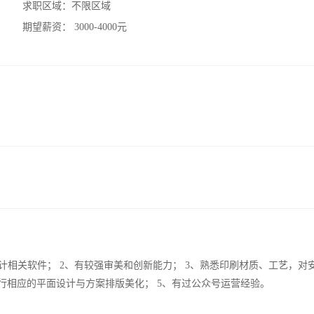
求职区域：
不限区域
期望薪资：
3000-4000元
Coreldraw等设计相关软件； 2、有较强审美和创新能力； 3、熟悉印刷材质、工艺，
行相应的平面设计与方案排版美化； 5、有过公众号运营经验。