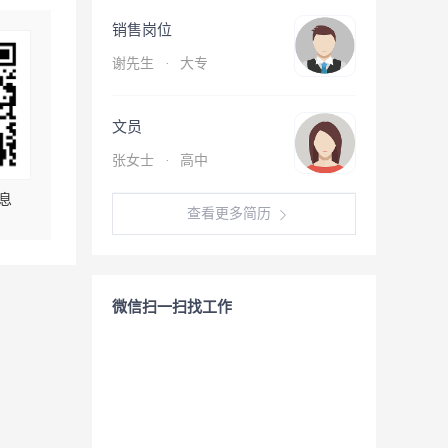
销售岗位
谢先生
·
大专
文员
张女士
·
高中
息
查看更多简历
微信扫一扫找工作