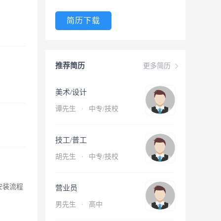
简历下载
推荐简历
更多简历
美术/设计
谭先生
·
中专/技校
技工/普工
胡先生
·
中专/技校
对安装流程
营业员
男先生
·
高中